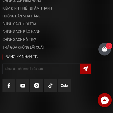
CHÍNH SÁCH KIỂM HÀNG
KIỂM ĐỊNH THIẾT BỊ ÂM THANH
HƯỚNG DẪN MUA HÀNG
CHÍNH SÁCH ĐỔI TRẢ
CHÍNH SÁCH BẢO HÀNH
CHÍNH SÁCH HỖ TRỢ
0
TRẢ GÓP KHÔNG LÃI XUẤT
ĐĂNG KÝ NHẬN TIN