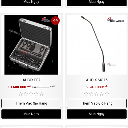
Mua Ngay
Mua Ngay
-6%
AUDIX FP7
AUDIX MG15
13.680.000
9.748.000
VNĐ
14.600.000
VNĐ
VNĐ
Thêm Vào Giỏ Hàng
Thêm Vào Giỏ Hàng
Mua Ngay
Mua Ngay