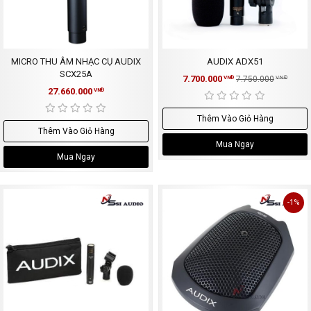
MICRO THU ÂM NHẠC CỤ AUDIX
AUDIX ADX51
SCX25A
7.700.000
VNĐ
7.750.000
VNĐ
27.660.000
VNĐ
Thêm Vào Giỏ Hàng
Thêm Vào Giỏ Hàng
Mua Ngay
Mua Ngay
-1%