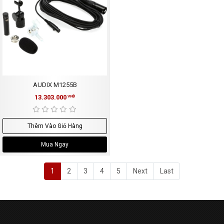
AUDIX M1255B
13.303.000
VNĐ
Thêm Vào Giỏ Hàng
Mua Ngay
1
2
3
4
5
Next
Last