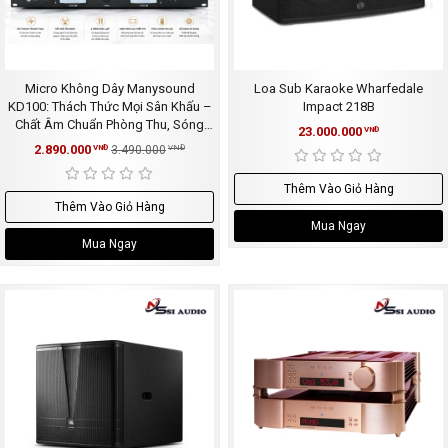
Micro Không Dây Manysound
Loa Sub Karaoke Wharfedale
KD100: Thách Thức Mọi Sân Khấu –
Impact 218B
Chất Âm Chuẩn Phòng Thu, Sóng
23.000.000
VNĐ
Siêu Xa
2.890.000
VNĐ
3.490.000
VNĐ
Thêm Vào Giỏ Hàng
Thêm Vào Giỏ Hàng
Mua Ngay
Mua Ngay