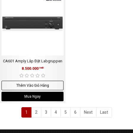
CA601 Amply Lắp Đặt Labgruppen
8.500.000
VNĐ
Thêm Vào Giỏ Hàng
Mua Ngay
1
2
3
4
5
6
Next
Last