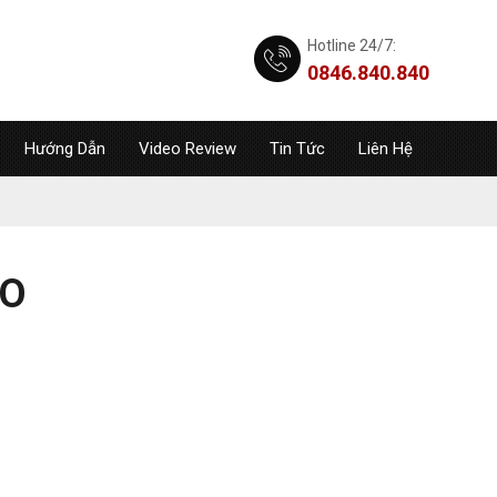
Hotline 24/7:
0846.840.840
Hướng Dẫn
Video Review
Tin Tức
Liên Hệ
IO