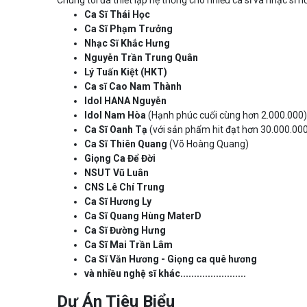
Ca Sĩ Thái Học
Ca Sĩ Phạm Trưởng
Nhạc Sĩ Khắc Hưng
Nguyễn Trần Trung Quân
Lý Tuấn Kiệt (HKT)
Ca sĩ Cao Nam Thành
Idol HANA Nguyễn
Idol Nam Hòa
(Hạnh phúc cuối cùng hơn 2.000.000)
Ca Sĩ Oanh Tạ
(với sản phẩm hit đạt hơn 30.000.00
Ca Sĩ Thiên Quang
(Võ Hoàng Quang)
Giọng Ca Để Đời
NSUT Vũ Luân
CNS Lê Chí Trung
Ca Sĩ Hương Ly
Ca Sĩ Quang Hùng MaterD
Ca Sĩ Đường Hưng
Ca Sĩ Mai Trần Lâm
Ca Sĩ Văn Hương - Giọng ca quê hương
và nhiều nghệ sĩ khác........................
Dự Án Tiêu Biểu