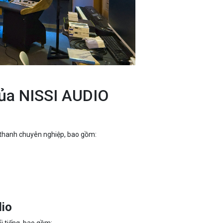
của NISSI AUDIO
 thanh chuyên nghiệp, bao gồm:
dio
ổi tiếng, bao gồm: