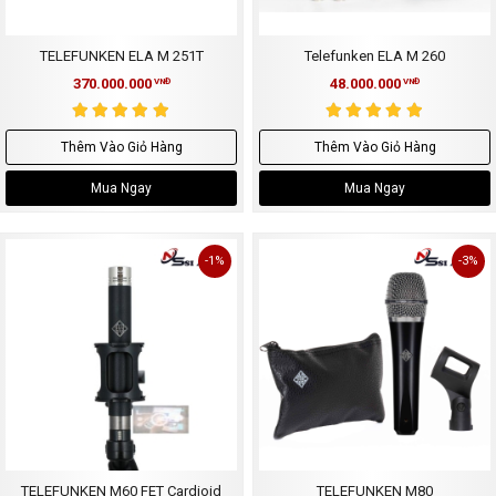
TELEFUNKEN ELA M 251T
Telefunken ELA M 260
370.000.000
48.000.000
VNĐ
VNĐ
Thêm Vào Giỏ Hàng
Thêm Vào Giỏ Hàng
Mua Ngay
Mua Ngay
-1%
-3%
TELEFUNKEN M60 FET Cardioid
TELEFUNKEN M80