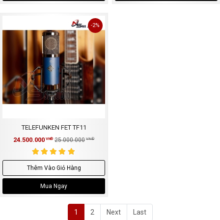
-2%
TELEFUNKEN FET TF11
24.500.000
VNĐ
25.000.000
VNĐ
Thêm Vào Giỏ Hàng
Mua Ngay
1
2
Next
Last