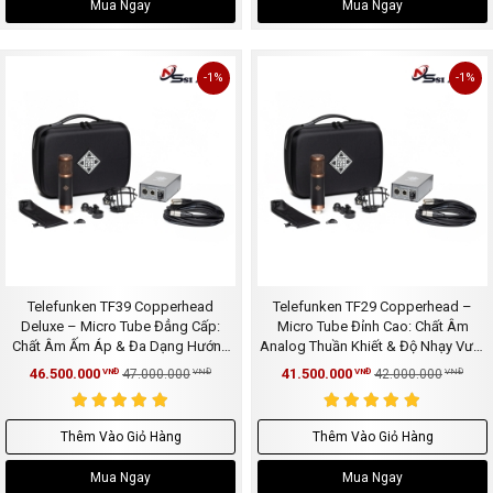
Mua Ngay
Mua Ngay
-1%
-1%
Telefunken TF39 Copperhead
Telefunken TF29 Copperhead –
Deluxe – Micro Tube Đẳng Cấp:
Micro Tube Đỉnh Cao: Chất Âm
Chất Âm Ấm Áp & Đa Dạng Hướng
Analog Thuần Khiết & Độ Nhạy Vượt
Thu
Trội
46.500.000
41.500.000
VNĐ
47.000.000
VNĐ
VNĐ
42.000.000
VNĐ
Thêm Vào Giỏ Hàng
Thêm Vào Giỏ Hàng
Mua Ngay
Mua Ngay