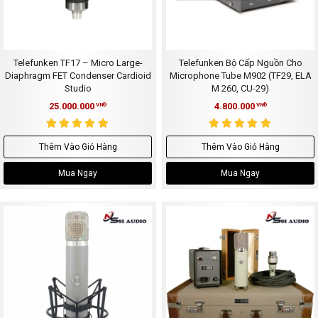
Telefunken TF17 – Micro Large-
Telefunken Bộ Cấp Nguồn Cho
Diaphragm FET Condenser Cardioid
Microphone Tube M902 (TF29, ELA
Studio
M 260, CU-29)
25.000.000
4.800.000
VNĐ
VNĐ
Thêm Vào Giỏ Hàng
Thêm Vào Giỏ Hàng
Mua Ngay
Mua Ngay