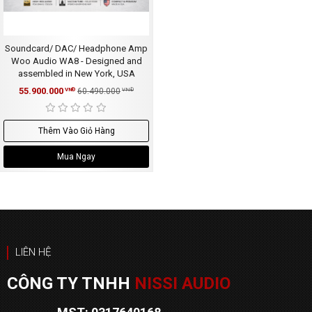
Soundcard/ DAC/ Headphone Amp
Woo Audio WA8 - Designed and
assembled in New York, USA
55.900.000
VNĐ
60.490.000
VNĐ
Thêm Vào Giỏ Hàng
Mua Ngay
LIÊN HỆ
CÔNG TY TNHH
NISSI AUDIO