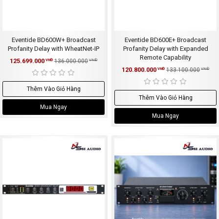
Eventide BD600W+ Broadcast
Eventide BD600E+ Broadcast
Profanity Delay with WheatNet-IP
Profanity Delay with Expanded
Remote Capability
125.699.000
VNĐ
136.000.000
VNĐ
120.800.000
VNĐ
133.100.000
VNĐ
Thêm Vào Giỏ Hàng
Thêm Vào Giỏ Hàng
Mua Ngay
Mua Ngay