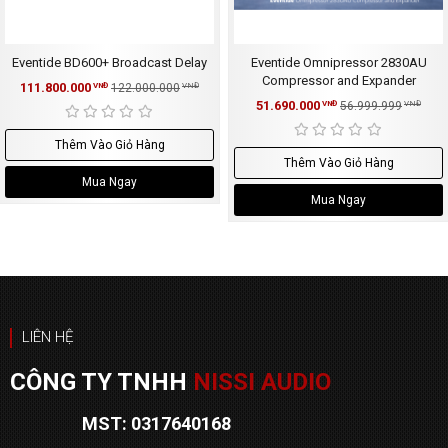
Eventide BD600+ Broadcast Delay
Eventide Omnipressor 2830AU
Compressor and Expander
111.800.000
VNĐ
122.000.000
VNĐ
51.690.000
VNĐ
56.999.999
VNĐ
Thêm Vào Giỏ Hàng
Thêm Vào Giỏ Hàng
Mua Ngay
Mua Ngay
LIÊN HỆ
CÔNG TY TNHH
NISSI AUDIO
MST: 0317640168