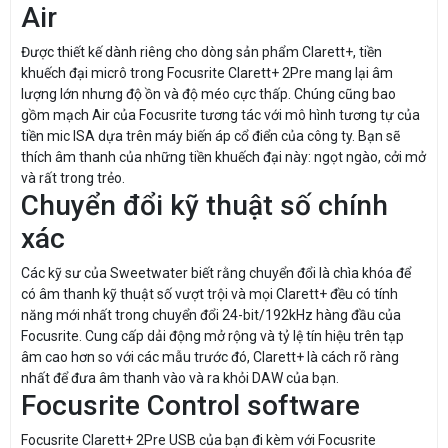
Air
Được thiết kế dành riêng cho dòng sản phẩm Clarett+, tiền
khuếch đại micrô trong Focusrite Clarett+ 2Pre mang lại âm
lượng lớn nhưng độ ồn và độ méo cực thấp. Chúng cũng bao
gồm mạch Air của Focusrite tương tác với mô hình tương tự của
tiền mic ISA dựa trên máy biến áp cổ điển của công ty. Bạn sẽ
thích âm thanh của những tiền khuếch đại này: ngọt ngào, cởi mở
và rất trong trẻo.
Chuyển đổi kỹ thuật số chính
xác
Các kỹ sư của Sweetwater biết rằng chuyển đổi là chìa khóa để
có âm thanh kỹ thuật số vượt trội và mọi Clarett+ đều có tính
năng mới nhất trong chuyển đổi 24-bit/192kHz hàng đầu của
Focusrite. Cung cấp dải động mở rộng và tỷ lệ tín hiệu trên tạp
âm cao hơn so với các mẫu trước đó, Clarett+ là cách rõ ràng
nhất để đưa âm thanh vào và ra khỏi DAW của bạn.
Focusrite Control software
Focusrite Clarett+ 2Pre USB của bạn đi kèm với Focusrite