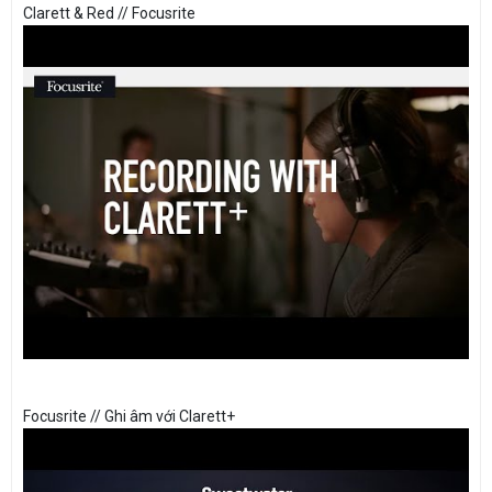
Clarett & Red // Focusrite
Focusrite // Ghi âm với Clarett+