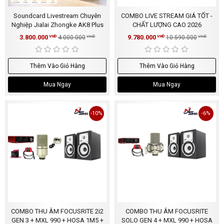
Soundcard Livestream Chuyên
COMBO LIVE STREAM GIÁ TỐT -
Nghiệp Jialai Zhongke AK8 Plus
CHẤT LƯỢNG CAO 2026
3.800.000
9.780.000
VNĐ
4.000.000
VNĐ
VNĐ
10.590.000
VNĐ
Thêm Vào Giỏ Hàng
Thêm Vào Giỏ Hàng
Mua Ngay
Mua Ngay
-10%
-6%
COMBO THU ÂM FOCUSRITE 2i2
COMBO THU ÂM FOCUSRITE
GEN 3 + MXL 990 + HOSA 1M5 +
SOLO GEN 4 + MXL 990 + HOSA