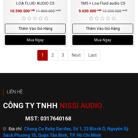
LOA FLUID AUDIO C5
1M5 + Loa Fluid audio C5
10.590.000
9.630.000
VNĐ
11.800.000
VNĐ
VNĐ
10.200.000
VNĐ
Thêm Vào Giỏ Hàng
Thêm Vào Giỏ Hàng
Mua Ngay
Mua Ngay
1
2
3
Next
Last
LIÊN HỆ
CÔNG TY TNHH
NISSI AUDIO
MST: 0317640168
Địa chỉ:
Chung Cư Ruby Garden, Số 1, 23 Block D, Nguyễn Sỹ
Sách Phường 15, Quận Tân Bình, TP. Hồ Chí Minh