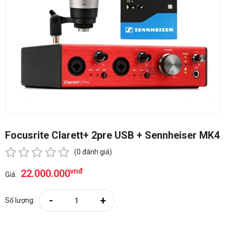
Focusrite Clarett+ 2pre USB + Sennheiser MK4
(0 đánh giá)
vnđ
22.000.000
Giá:
-
+
Số lượng: