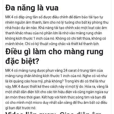
Đa năng là vua
MK 4 có đáp ứng tần số được điều chỉnh để đảm bảo tái tạo tự
nhiên nguồn âm thanh, làm cho nó lý tưởng cho bất kỳ phòng thu
nhà hoặc dự án nào. Khả năng tái tạo chính xác một loạt các âm
thanh khác nhau của nó phần lớn là nhờ vào màng rung chân
không kích thước 1 inch của nó. Không có chi tiết thừa, không có
mánh khóe. Chỉ có kỹ thuật vững chắc và thiết kế thanh lịch.
Điều gì làm cho màng rung
đặc biệt?
MK 4 có màng rung được phun vàng 24 carat ở trung tâm của
màng rung chân không kích thước 1 inch của nó. Nghe có vẻ như
là lời quảng cáo hoa mỹ, phải không? Trong khi đó có thể là như
vậy, MK 4 được thiết kế theo cách này vì một lý do. Hóa ra, vàng là
một chất dẫn điện tốt cho các tín hiệu điện và cũng ngăn ngừa sự
ăn mòn theo thời gian. Kết hợp với hình thức sóng tim và bạn đã
có cho mình một micro duy nhất sẵn sàng để thu âm bất cứ điều
gì bạn đặt trước nó.