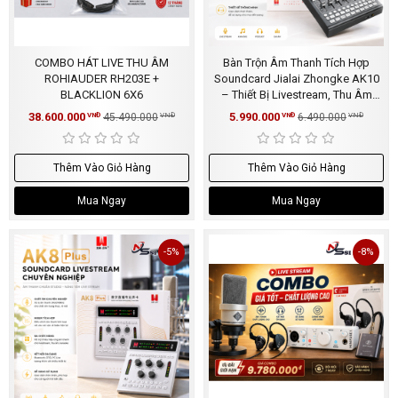
COMBO HÁT LIVE THU ÂM
Bàn Trộn Âm Thanh Tích Hợp
ROHIAUDER RH203E +
Soundcard Jialai Zhongke AK10
BLACKLION 6X6
– Thiết Bị Livestream, Thu Âm
Flagship
38.600.000
5.990.000
VNĐ
45.490.000
VNĐ
VNĐ
6.490.000
VNĐ
Thêm Vào Giỏ Hàng
Thêm Vào Giỏ Hàng
Mua Ngay
Mua Ngay
-5%
-8%