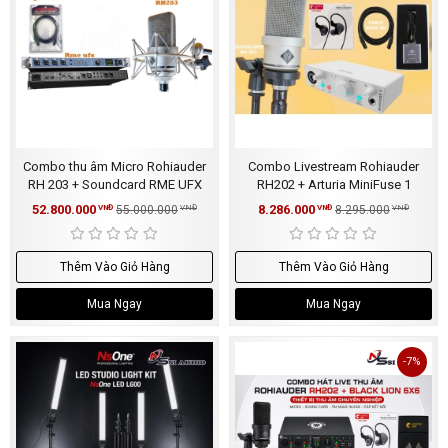
Combo thu âm Micro Rohiauder
Combo Livestream Rohiauder
RH 203 + Soundcard RME UFX
RH202 + Arturia MiniFuse 1
52.800.000
8.286.000
VNĐ
55.000.000
VNĐ
VNĐ
8.295.000
VNĐ
Thêm Vào Giỏ Hàng
Thêm Vào Giỏ Hàng
Mua Ngay
Mua Ngay
-7%