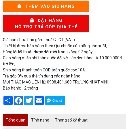
THÊM VÀO GIỎ HÀNG
ĐẶT HÀNG
HỖ TRỢ TRẢ GÓP QUA THẺ
Giá bán chưa bao gồm thuế GTGT (VAT)
Thiết bị được bảo hành theo Qui chuẩn của hãng sản xuất,
Hàng lỗi kỹ thuật được đổi mới trong vòng 07 ngày;
Giao hàng miễn phí toàn quốc đối với các đơn hàng từ 10.000.000đ
trở lên;
Ship hàng thanh toán COD toàn quốc cọc 10%
Trả góp 0% qua thẻ tín dụng các ngân hàng
MỌI THẮC MẮC LIÊN HỆ: 0908.401.689 TRƯƠNG NHẤT VINH
Bảo hành: 12 tháng
Share
Facebook
Twitter
Email
Chia sẻ
Tổng quan
Tính năng
Thông số kỹ thuật