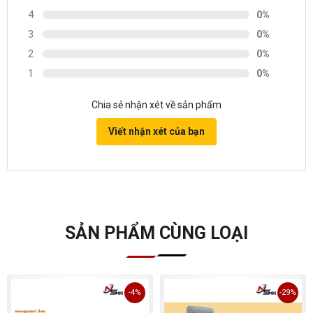
4
0%
3
0%
2
0%
1
0%
Chia sẻ nhận xét về sản phẩm
Viết nhận xét của bạn
SẢN PHẨM CÙNG LOẠI
-4%
-29%