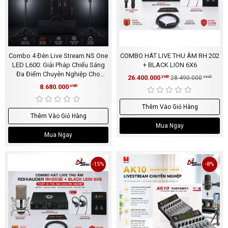
Combo 4 Đèn Live Stream NS One
COMBO HÁT LIVE THU ÂM RH 202
LED L600: Giải Pháp Chiếu Sáng
+ BLACK LION 6X6
Đa Điểm Chuyên Nghiệp Cho
26.400.000
VNĐ
28.490.000
VNĐ
Studio
8.680.000
VNĐ
Thêm Vào Giỏ Hàng
Thêm Vào Giỏ Hàng
Mua Ngay
Mua Ngay
-15%
-8%