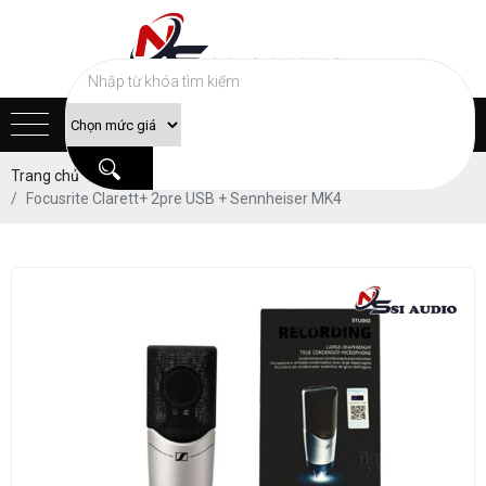
Trang chủ
Sản phẩm
THIẾT BỊ LIVE STREAM
TRUNG CẤP
Focusrite Clarett+ 2pre USB + Sennheiser MK4