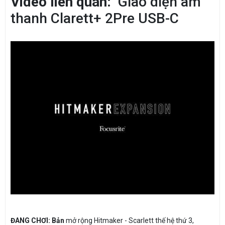
Video liên quan:
Giao diện âm
thanh Clarett+ 2Pre USB-C
ĐANG CHƠI: Bản
mở rộng Hitmaker - Scarlett thế hệ thứ 3,